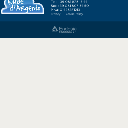
Tel.: +39 081 878 13 44
Fax: +39 081 807 34 50
P.iva: 01428371213
Privacy
–
Cookie Policy