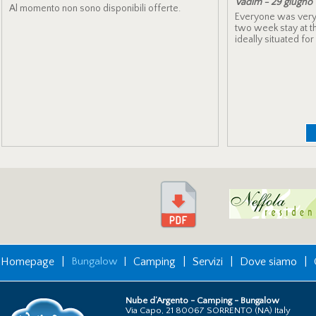
Vadim -
29
giugno
Al momento non sono disponibili offerte.
Everyone was very 
two week stay at th
ideally situated for
Homepage
|
Bungalow
|
Camping
|
Servizi
|
Dove siamo
|
Nube d’Argento - Camping - Bungalow
Via Capo, 21 80067 SORRENTO (NA) Italy